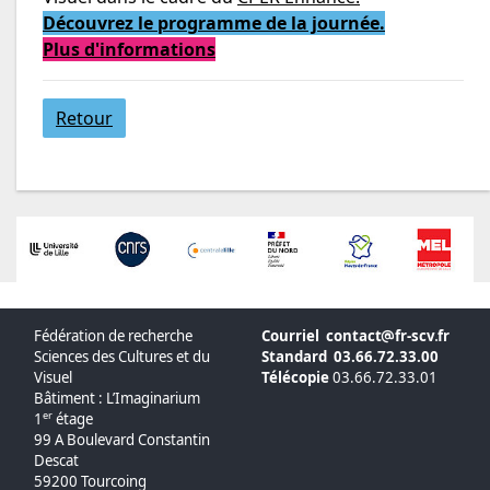
Découvrez le programme de la journée.
Plus d'informations
Retour
Fédération de recherche
Courriel
contact
fr-scv
fr
Sciences des Cultures et du
Standard
03.66.72.33.00
Visuel
Télécopie
03.66.72.33.01
Bâtiment : L’Imaginarium
er
1
étage
99 A Boulevard Constantin
Descat
59200 Tourcoing