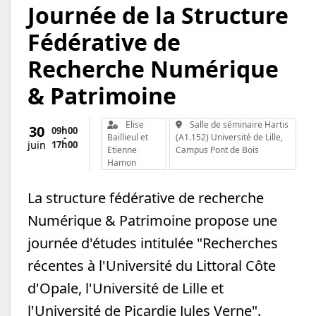
Journée de la Structure
Fédérative de
Recherche Numérique
& Patrimoine
Organisateur :
Lieu :
Elise
Salle de séminaire Hartis
30
09h
00
-
Baillieul et
(A1.152) Université de Lille,
17h
00
juin
Etienne
Campus Pont de Bois
Hamon
La structure fédérative de recherche
Numérique & Patrimoine propose une
journée d'études intitulée "Recherches
récentes à l'Université du Littoral Côte
d'Opale, l'Université de Lille et
l'Université de Picardie Jules Verne".