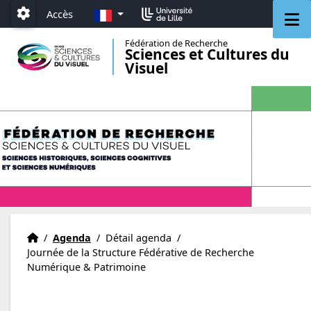
Aller au menu
Aller au contenu
Aller au pied de page
FR
M
Accès
Paramétrage
Fédération de Recherche
Sciences et Cultures du
Visuel
Accueil
Accueil
/
Agenda
/
Détail agenda
/
Journée de la Structure Fédérative de Recherche
Numérique & Patrimoine